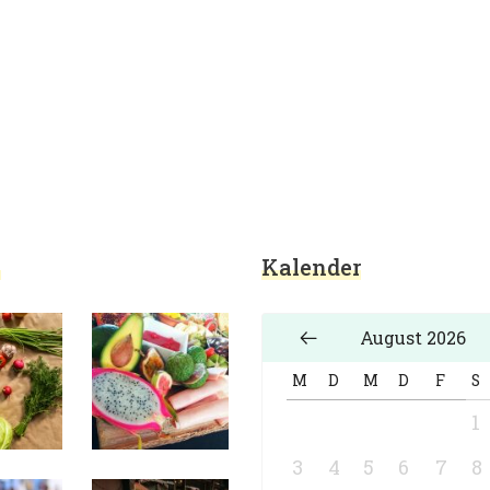
de
 und Interessantes zum Thema Essen und Trinken
e
Kalender
August 2026
M
D
M
D
F
S
1
3
4
5
6
7
8