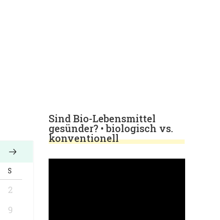
Sind Bio-Lebensmittel
gesünder? • biologisch vs.
konventionell
S
2
9