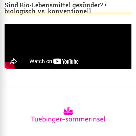
Sind Bio-Lebensmittel gesünder? •
biologisch vs. konventionell
Tuebinger-
Tuebinger-Sommerinsel.de –